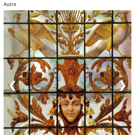
Autre
❮
❯